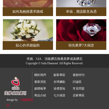
如何為她挑選求婚戒
幸福，應該眼見為憑
貼心的求婚協助
領先業界7大保證
求婚、GIA、頂級鑽石推薦美夢成真鑽石
Copyright © Aida Diamond. All Rights Reserved.
關於我們
顧客專區
最新特刊
最新消息
全球據點
討論區
媒體報導
送禮需知
常見問題
商品介紹
七大保證
店家專區
design by
一化
網頁設
計