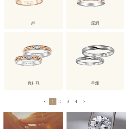
絆
流淌
月桂冠
星爍
<
1
2
3
4
>