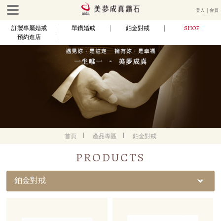
登入
│
會員
SHOP
訂製專屬婚戒
單鑽婚戒
鉑金對戒
預約進店
首頁
產品專區
鉑金對戒
PRODUCTS
鉑金對戒