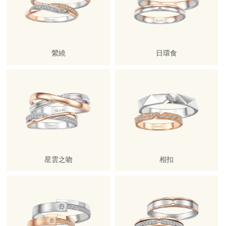
縈繞
日環食
星雲之吻
相扣