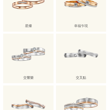
星燦
幸福乍現
交響樂
交叉點