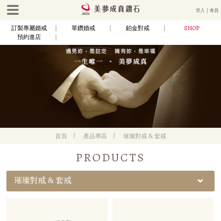
登入
│
會員
SHOP
訂製專屬婚戒
單鑽婚戒
鉑金對戒
預約進店
首頁
產品專區
璀璨對戒 & 套戒
PRODUCTS
璀璨對戒 & 套戒