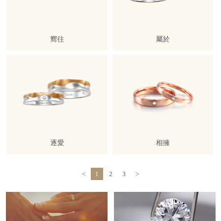
嚮往
屬於
逐愛
相擁
<
1
2
3
>