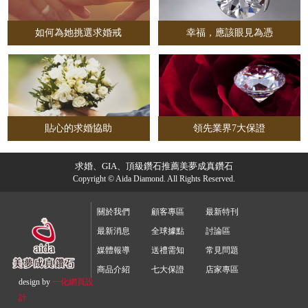
如何為她挑選求婚戒
幸福，應該眼見為憑
貼心的求婚協助
領先業界7大保證
求婚、GIA、頂級鑽石推薦美夢成真鑽石
Copyright © Aida Diamond. All Rights Reserved.
關於我們
顧客專區
最新特刊
最新消息
全球據點
討論區
媒體報導
送禮需知
常見問題
商品介紹
七大保證
店家專區
design by
一化
網頁設
計