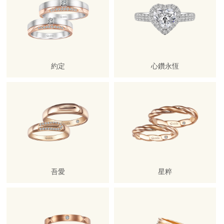
約定
心鑽永恆
吾愛
星粹