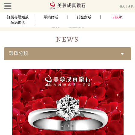
登入
│
會員
SHOP
訂製專屬婚戒
單鑽婚戒
鉑金對戒
預約進店
首頁
最新消息
NEWS
選擇分類