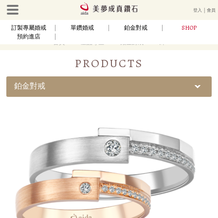
登入
│
會員
SHOP
訂製專屬婚戒
單鑽婚戒
鉑金對戒
預約進店
首頁
產品專區
鉑金對戒
絆
PRODUCTS
鉑金對戒