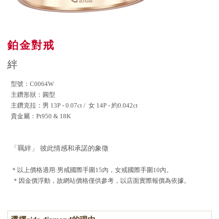
鉑金對戒
絆
型號：
C0064W
主鑽形狀：圓型
主鑽克拉：男
13P - 0.07ct /
女
14P -
約
0.042ct
貴金屬：
Pt950 & 18K
「羈絆」 彼此情感和承諾的象徵
＊以上價格適用
:
男戒國際手圍
15
內，女戒國際手圍
10
內。
＊因金價浮動，故網站價格僅供參考，以店面實際報價為依據。