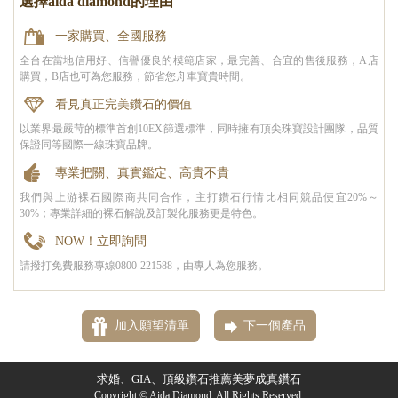
選擇aida diamond的理由
一家購買、全國服務
全台在當地信用好、信譽優良的模範店家，最完善、合宜的售後服務，A店
購買，B店也可為您服務，節省您舟車寶貴時間。
看見真正完美鑽石的價值
以業界最嚴苛的標準首創10EX篩選標準，同時擁有頂尖珠寶設計團隊，品質
保證同等國際一線珠寶品牌。
專業把關、真實鑑定、高貴不貴
我們與上游裸石國際商共同合作，主打鑽石行情比相同競品便宜20%～
30%；專業詳細的裸石解說及訂製化服務更是特色。
NOW！立即詢問
請撥打免費服務專線0800-221588，由專人為您服務。
加入願望清單
下一個產品
求婚、GIA、頂級鑽石推薦美夢成真鑽石
Copyright © Aida Diamond. All Rights Reserved.