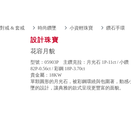
對戒 & 套戒
時尚鑽墜
小資輕珠寶
鑽石手環
設計珠寶
花容月貌
型號：05903P 主鑽克拉：月光石 1P-11ct / 小鑽
82P-0.56ct / 彩鋼 18P-3.70ct
貴金屬：18KW
單顆圓形的月光石，被彩鋼環繞與包圍著，動感
墜的設計，讓典雅的款式呈現更豐富的面貌。