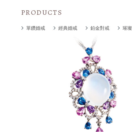
PRODUCTS
單鑽婚戒
經典婚戒
鉑金對戒
璀璨