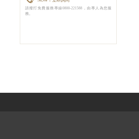
NOW！立即詢問
請撥打免費服務專線0800-221588，由專人為您服
務。