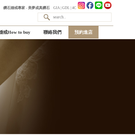
鑽石婚戒專家 - 美夢成真鑽石
GIA
|
GDL
|
4C
婚戒How to buy
聯絡我們
預約進店