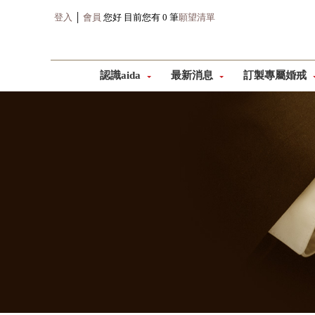
登入
│
會員
您好 目前您有 0 筆
願望清單
認識aida
最新消息
訂製專屬婚戒