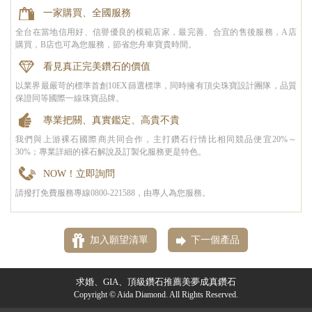
一家購買、全國服務
全台在當地信用好、信譽優良的模範店家，最完善、合宜的售後服務，A店
購買，B店也可為您服務，節省您舟車寶貴時間。
看見真正完美鑽石的價值
以業界最嚴苛的標準首創10EX篩選標準，同時擁有頂尖珠寶設計團隊，品質
保證同等國際一線珠寶品牌。
專業把關、真實鑑定、高貴不貴
我們與上游裸石國際商共同合作，主打鑽石行情比相同競品便宜20%～
30%；專業詳細的裸石解說及訂製化服務更是特色。
NOW！立即詢問
請撥打免費服務專線0800-221588，由專人為您服務。
加入願望清單
下一個產品
求婚、GIA、頂級鑽石推薦美夢成真鑽石
Copyright © Aida Diamond. All Rights Reserved.