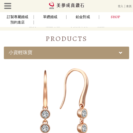
登入
│
會員
SHOP
訂製專屬婚戒
單鑽婚戒
鉑金對戒
預約進店
首頁
產品專區
小資輕珠寶
流星
PRODUCTS
小資輕珠寶