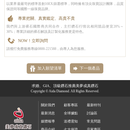
以業界最嚴苛的標準首創10EX篩選標準，同時擁有頂尖珠寶設計團隊，品質
保證同等國際一線珠寶品牌。
專業把關、真實鑑定、高貴不貴
我們與上游裸石國際商共同合作，主打鑽石行情比相同競品便宜20%～
30%；專業詳細的裸石解說及訂製化服務更是特色。
NOW！立即詢問
請撥打免費服務專線0800-221588，由專人為您服務。
加入願望清單
下一個產品
求婚、GIA、頂級鑽石推薦美夢成真鑽石
Copyright © Aida Diamond. All Rights Reserved.
關於我們
顧客專區
最新特刊
最新消息
全球據點
討論區
媒體報導
送禮需知
常見問題
商品介紹
七大保證
店家專區