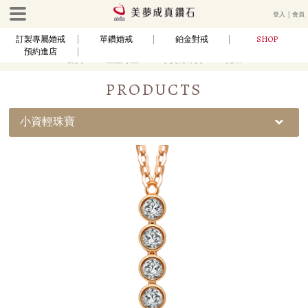
登入
│
會員
SHOP
訂製專屬婚戒
單鑽婚戒
鉑金對戒
預約進店
首頁
產品專區
小資輕珠寶
光采
PRODUCTS
小資輕珠寶