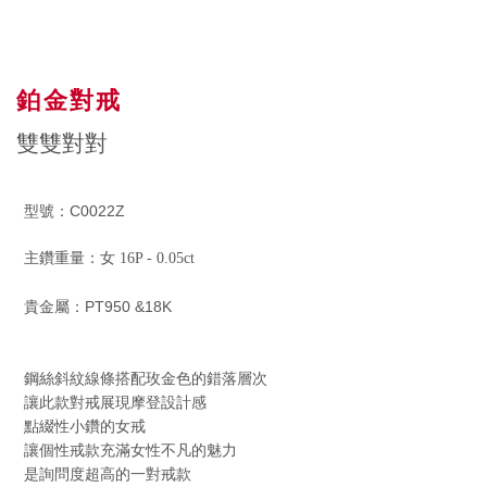
鉑金對戒
雙雙對對
型號：C0022Z
主鑽重量：女 16P - 0.05ct
貴金屬：PT950 &18K
鋼絲斜紋線條搭配玫金色的錯落層次
讓此款對戒展現摩登設計感
點綴性小鑽的女戒
讓個性戒款充滿女性不凡的魅力
是詢問度超高的一對戒款