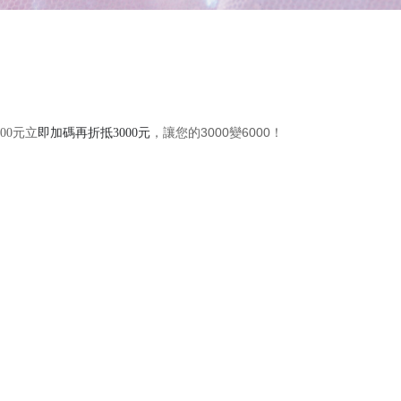
讓您的
3000
變
6000
！
00
元立
即加碼再折抵
3000
元
，