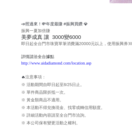
📣
💸
#
💎
照過來！
年度最賺
振興買鑽
振興一夏加倍賺
美夢成真
讓
3000
變
6000
即日起全台門市珠寶單筆消費滿
20000
元以上
，使用振興券
30
詳情請洽全台據點
http://www.aidadiamond.com/location.asp
🔥
注意事項：
※ 活動期間自即日起至
8/25
日止。
※ 單件商品限折抵一次。
※ 黃金類商品不適用。
※ 本活動不得兌換現金、找零或轉信用額度。
※ 詳細活動內容請至全台門市洽詢。
※ 本公司保有變更活動之權利。