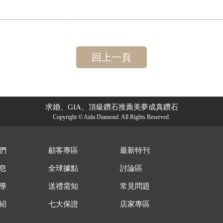
回上一頁
求婚、GIA、頂級鑽石推薦美夢成真鑽石
Copyright © Aida Diamond. All Rights Reserved.
們
顧客專區
最新特刊
息
全球據點
討論區
導
送禮需知
常見問題
紹
七大保證
店家專區