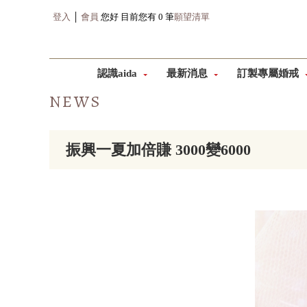
登入
│
會員
您好 目前您有 0 筆
願望清單
認識aida
最新消息
訂製專屬婚戒
NEWS
振興一夏加倍賺 3000變6000