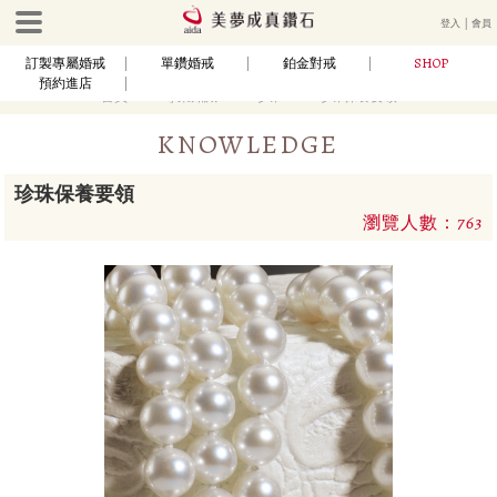
登入
│
會員
SHOP
訂製專屬婚戒
單鑽婚戒
鉑金對戒
預約進店
首頁
專業知識
珍珠
珍珠保養要領
KNOWLEDGE
珍珠保養要領
瀏覽人數：763