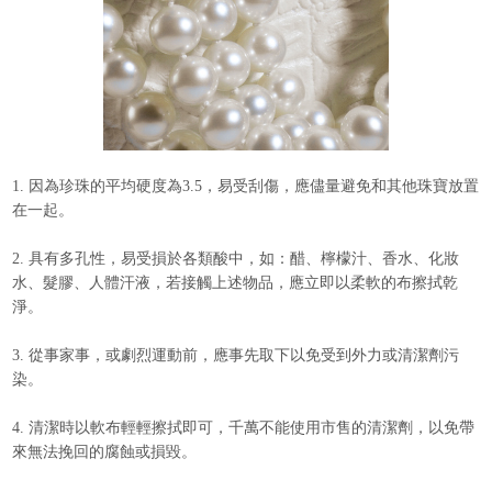
1. 因為珍珠的平均硬度為3.5，易受刮傷，應儘量避免和其他珠寶放置
在一起。
2. 具有多孔性，易受損於各類酸中，如：醋、檸檬汁、香水、化妝
水、髮膠、人體汗液，若接觸上述物品，應立即以柔軟的布擦拭乾
淨。
3. 從事家事，或劇烈運動前，應事先取下以免受到外力或清潔劑污
染。
4. 清潔時以軟布輕輕擦拭即可，千萬不能使用市售的清潔劑，以免帶
來無法挽回的腐蝕或損毀。