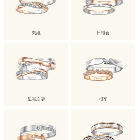
縈繞
日環食
星雲之吻
相扣