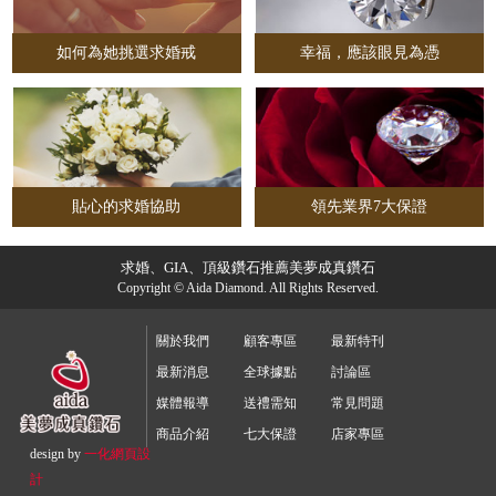
如何為她挑選求婚戒
幸福，應該眼見為憑
貼心的求婚協助
領先業界7大保證
求婚、GIA、頂級鑽石推薦美夢成真鑽石
Copyright © Aida Diamond. All Rights Reserved.
關於我們
顧客專區
最新特刊
最新消息
全球據點
討論區
媒體報導
送禮需知
常見問題
商品介紹
七大保證
店家專區
design by
一化
網頁設
計