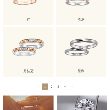
絆
流淌
月桂冠
星爍
<
1
2
3
4
>