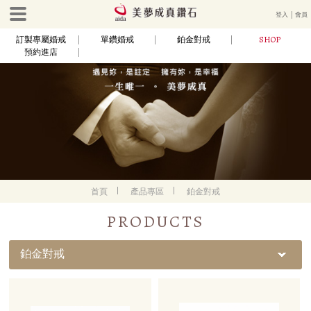
登入
│
會員
SHOP
訂製專屬婚戒
單鑽婚戒
鉑金對戒
預約進店
首頁
產品專區
鉑金對戒
PRODUCTS
鉑金對戒