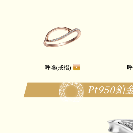
呼喚(戒指)
呼
Pt950鉑