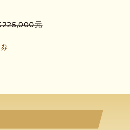
$225,000
元
假券