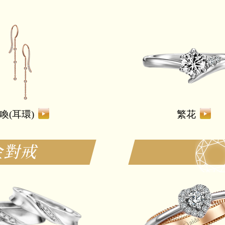
喚(耳環)
繁花
金對戒