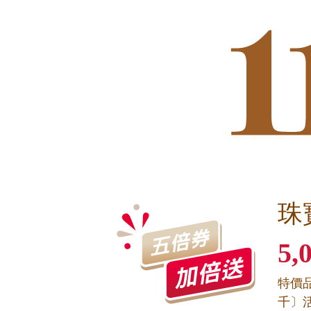
珠
5,
特價
千〕