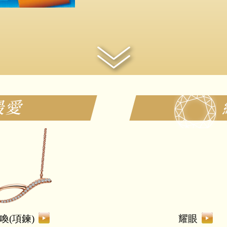
最愛
喚(項鍊)
耀眼