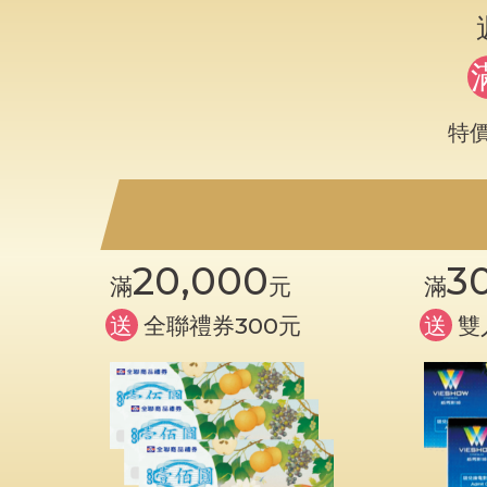
特
20,000
3
滿
元
滿
全聯
300
送
禮券
元
送
雙