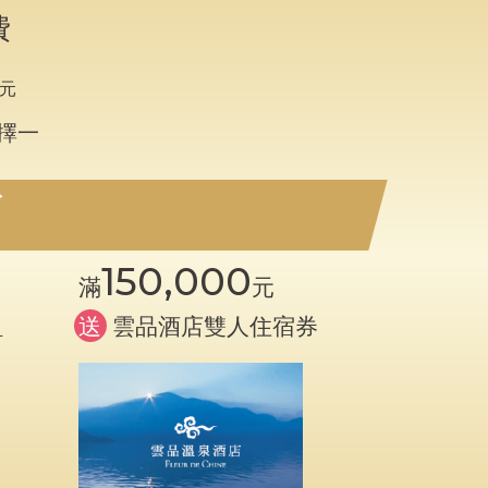
費
元
擇一
150,000
滿
元
組
送
雲品酒店雙人住宿券