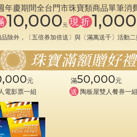
週年慶期間全台門市珠寶類商品單筆消
10,000
1,000
滿
現
折
元
價品除外，〔五倍券加倍送〕與〔滿萬送千〕活動二
珠寶滿額贈好禮
0,000
50,000
元
滿
元
人電影票一組
送
陶板屋雙人餐券一