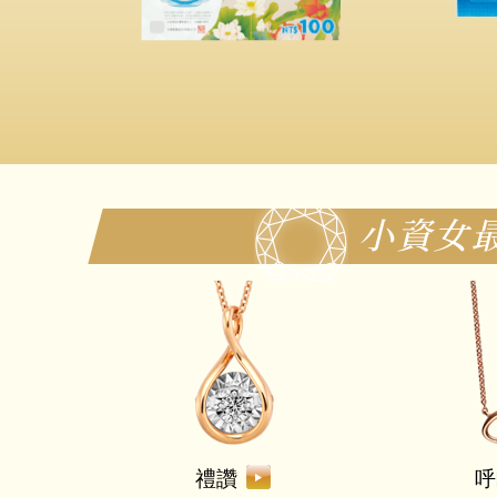
小資女
禮讚
呼